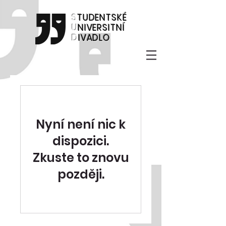
S
TUDENTSKÉ
U
NIVERSITNÍ
D
IVADLO
Nyní není nic k
dispozici.
Zkuste to znovu
později.