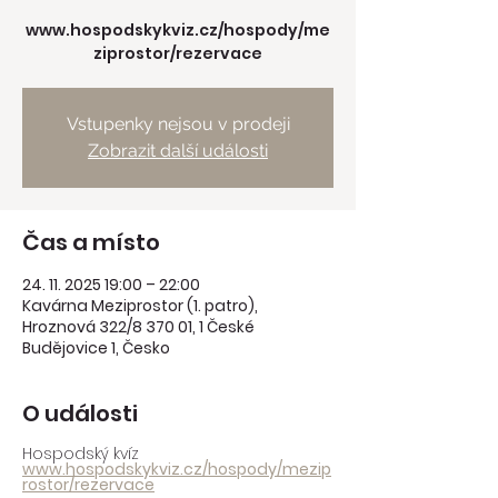
www.hospodskykviz.cz/hospody/me
ziprostor/rezervace
Vstupenky nejsou v prodeji
Zobrazit další události
Čas a místo
24. 11. 2025 19:00 – 22:00
Kavárna Meziprostor (1. patro),
Hroznová 322/8 370 01, 1 České
Budějovice 1, Česko
O události
Hospodský kvíz
www.hospodskykviz.cz/hospody/mezip
rostor/rezervace