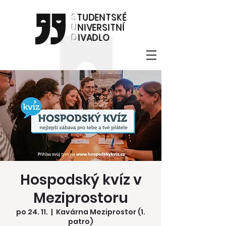
S
TUDENTSKÉ
U
NIVERSITNÍ
D
IVADLO
Hospodský kvíz v
Meziprostoru
po 24. 11.
  |  
Kavárna Meziprostor (1.
patro)