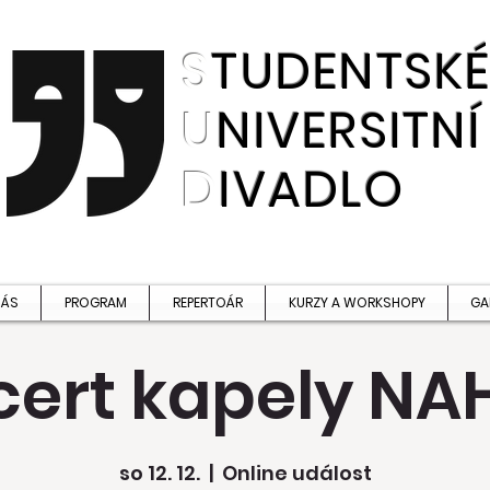
S
TUDENTSK
U
NIVERSITNÍ
D
IVADLO
NÁS
PROGRAM
REPERTOÁR
KURZY A WORKSHOPY
GA
cert kapely NA
so 12. 12.
  |  
Online událost