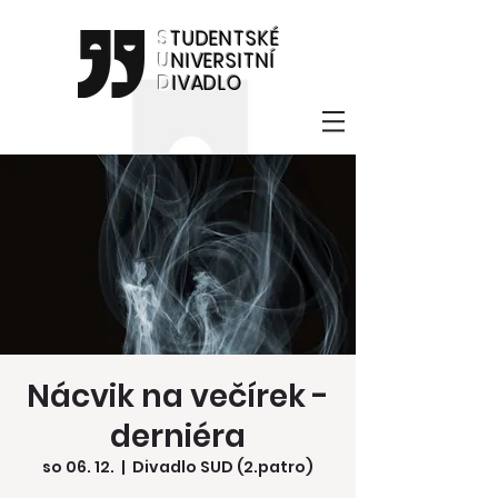
S
TUDENTSKÉ
U
NIVERSITNÍ
D
IVADLO
Nácvik na večírek -
derniéra
so 06. 12.
  |  
Divadlo SUD (2.patro)