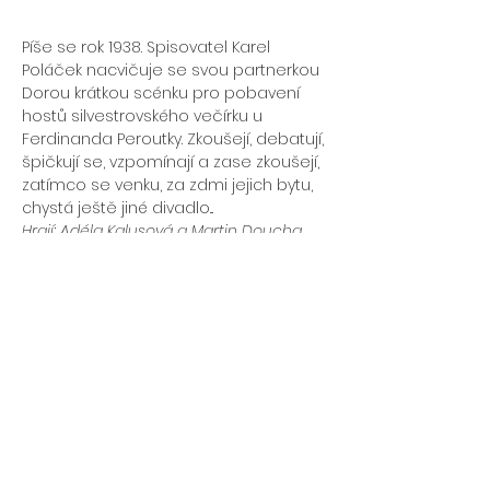
Píše se rok 1938. Spisovatel Karel 
Poláček nacvičuje se svou partnerkou 
Dorou krátkou scénku pro pobavení 
hostů silvestrovského večírku u 
Ferdinanda Peroutky. Zkoušejí, debatují, 
špičkují se, vzpomínají a zase zkoušejí, 
zatímco se venku, za zdmi jejich bytu, 
chystá ještě jiné divadlo...
Hrají: Adéla Kalusová a Martin Doucha
Režie: kolektiv
Hudba: Sára Suchá, Martin Doucha a F. 
Mendelssohn - Bartholdy
Světla a zvuk: Ondřej Hůda
Více
Sdílet událost