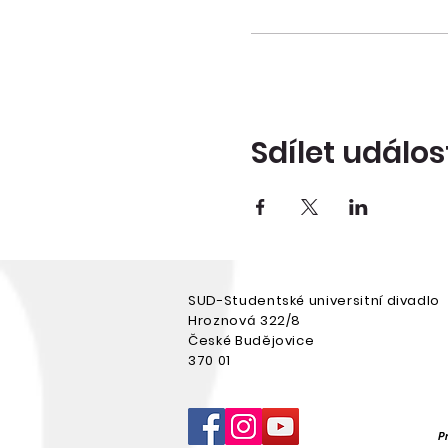
Sdílet událos
SUD-Studentské universitní divadlo
Hroznová 322/8
České Budějovice
370 01
P