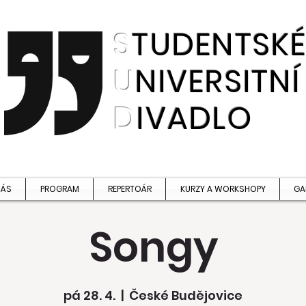
S
TUDENTSK
U
NIVERSITNÍ
D
IVADLO
NÁS
PROGRAM
REPERTOÁR
KURZY A WORKSHOPY
GA
Songy
pá 28. 4.
  |  
České Budějovice