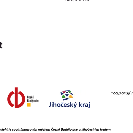
t
Podporují 
rojekt je spolufinancován městem České Budějovice a Jihočeským krajem.