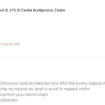
vá 8, 370 01 České Budějovice, Česko
í hosté (16)
Strkanice, nádraží, hektické ráno. 8:53. Plánovaný odjezd v
hle se nacpat do dveří a urvat to nejlepší místo! 
a přitom jsou všichni stejní. 
 příběhem. 