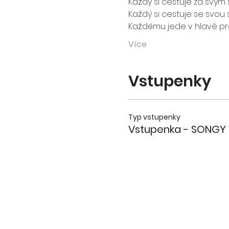
Každý si cestuje za svým 
Každý si cestuje se svou s
Každému jede v hlavě prá
Více
Vstupenky
Typ vstupenky
Vstupenka - SONGY