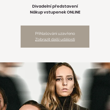
Divadelní představení
Přihlašování uzavřeno
Zobrazit další události