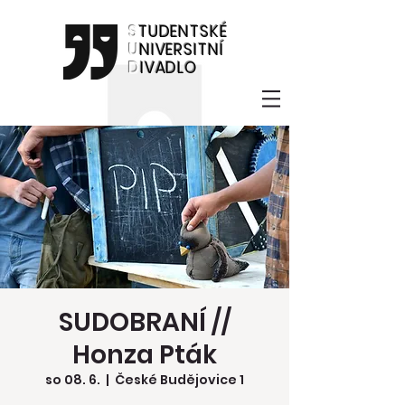
S
TUDENTSKÉ
U
NIVERSITNÍ
D
IVADLO
SUDOBRANÍ //
Honza Pták
so 08. 6.
  |  
České Budějovice 1