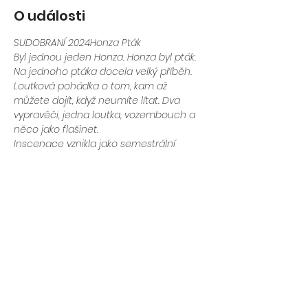
O události
SUDOBRANÍ 2024
Honza Pták
Byl jednou jeden Honza. Honza byl pták. 
Na jednoho ptáka docela velký příběh. 
Loutková pohádka o tom, kam až 
můžete dojít, když neumíte lítat. Dva 
vypravěči, jedna loutka, vozembouch a 
něco jako flašinet.
Inscenace vznikla jako semestrální 
práce studentů Katedry alternativního a 
loutkového divadla DAMU v Praze.
Pro děti od 6 let a jejich rodiče.

Délka představení: 35 minut

Premiéra: 8. 5. 2019
Scénografie: Mária Kromárová

Hrají: Šimon Dohnálek, Daniel Horečný
Sdílet událost