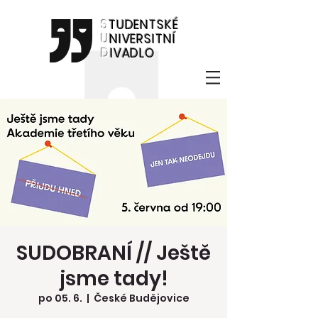
S
TUDENTSKÉ
U
NIVERSITNÍ
D
IVADLO
SUDOBRANÍ // Ještě
jsme tady!
po 05. 6.
  |  
České Budějovice