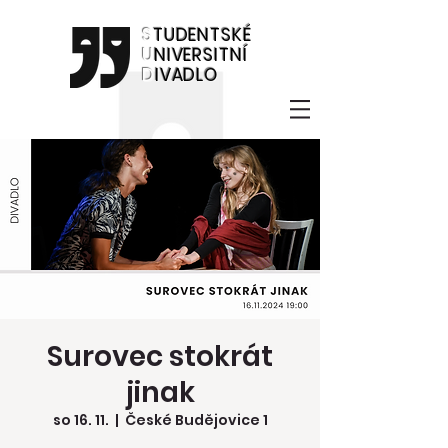
S
TUDENTSKÉ
U
NIVERSITNÍ
D
IVADLO
Surovec stokrát
jinak
so 16. 11.
  |  
České Budějovice 1