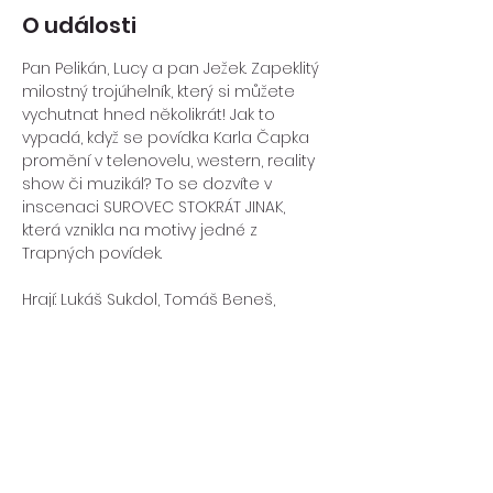
O události
Pan Pelikán, Lucy a pan Ježek. Zapeklitý 
milostný trojúhelník, který si můžete 
vychutnat hned několikrát! Jak to 
vypadá, když se povídka Karla Čapka 
promění v telenovelu, western, reality 
show či muzikál? To se dozvíte v 
inscenaci SUROVEC STOKRÁT JINAK, 
která vznikla na motivy jedné z 
Trapných povídek.
Hrají: Lukáš Sukdol, Tomáš Beneš, 
Zdislava Štechová, Anna Nováková, 
Žaneta Mátlová, Simona Strmisková 
Pedagogické vedení: Aneta Švarcová 
*Tento projekt vznikl za finanční podpory 
Jihočeského kraje. 
VSTUPNÉ: 80/100 Kč