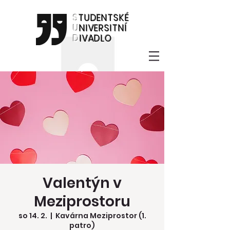
S
TUDENTSKÉ
U
NIVERSITNÍ
D
IVADLO
Valentýn v
Meziprostoru
so 14. 2.
  |  
Kavárna Meziprostor (1.
patro)