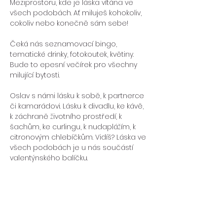
Meziprostoru, kde je láska vítána ve 
všech podobách. Ať miluješ kohokoliv, 
cokoliv nebo konečně sám sebe!
Čeká nás seznamovací bingo, 
tematické drinky, fotokoutek, květiny. 
Bude to epesní večírek pro všechny 
milující bytosti.
Oslav s námi lásku k sobě, k partnerce 
či kamarádovi. Lásku k divadlu, ke kávě, 
k záchraně životního prostředí, k 
šachům, ke curlingu, k nudaplážím, k 
citronovým chlebíčkům. Vidíš? Láska ve 
všech podobách je u nás součástí 
valentýnského balíčku.
Když si vezmeš outfit inspirovaný 
něčím, co máš hodně rád, bude to 
parádní. Když přijdeš v tom, v čem je ti 
dobře, bude to taky parádní.