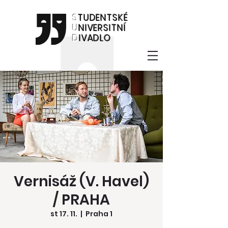
S
TUDENTSKÉ
U
NIVERSITNÍ
D
IVADLO
Vernisáž (V. Havel)
/ PRAHA
st 17. 11.
  |  
Praha 1