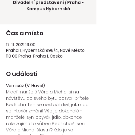
Divadelní představení / Praha -
Kampus Hybernská
Čas a místo
17. 11. 2021 19:00
Praha 1, Hybernská 998/4, Nové Město,
110 00 Praha-Praha 1, Česko
O události
Vernisáž (V. Havel) 
Mladí manželé Věra a Michal si na 
návštěvu do svého bytu pozvali přítele 
Bedřicha. Ten se nestačí divit, jak moc 
se interiér změnil. Vše je dokonalé - 
manželé, syn, obývák, jídlo, dokonce 
i...ale zajímá to vůbec Bedřicha? Jsou 
Věra a Michal šťastní? Kdo je ve 