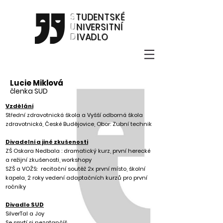
S
TUDENTSKÉ
U
NIVERSITNÍ
D
IVADLO
Lucie Miklová
členka SUD
Vzdělání
Střední zdravotnická škola a Vyšší odborná škola
zdravotnická, České Budějovice,
Obor: Zubní technik
Divadelní a jiné zkušenosti
ZŠ Oskara Nedbala : dramatický kurz, první herecké
a režijní zkušenosti, workshopy
SZŠ a VOŽS
recitační soutěž 2x první místo,
školní
:
kapela,
2 roky vedení adaptačních kurzů pro první
ročníky
Divadlo SUD
SilverTal a Joy
Se smrtí si nezatančíš