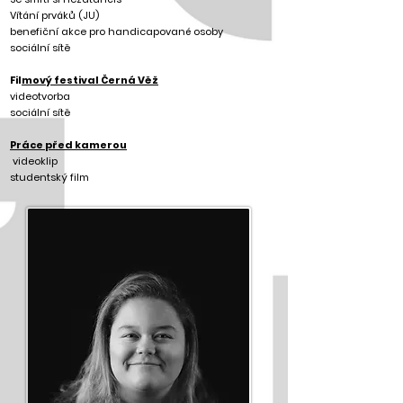
Vítání prváků (JU)
benefiční akce pro handicapované osoby
sociální sítě
Fil
mový festival Černá Věž
videotvorba
sociální sítě
Práce před kamerou
videoklip
studentský film